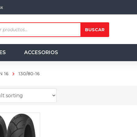
mx
ts
BUSCAR
ES
ACCESORIOS
N 16
130/80-16