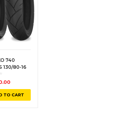
O 740
S 130/80-16
ERA 64H
TL
0.00
D TO CART