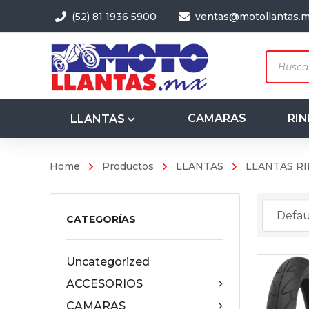
(52) 81 1936 5900
ventas@motollantas.
Produc
search
CAMARAS
RIN
LLANTAS
Home
Productos
LLANTAS
LLANTAS RI
3.50-8
4.00-8
CATEGORÍAS
Uncategorized
ACCESORIOS
CAMARAS