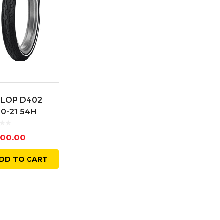
LOP D402
0-21 54H
ANTERA
ITA BLANCA
700.00
 BIAS TL
DD TO CART