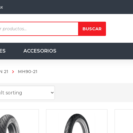
mx
ts
BUSCAR
ES
ACCESORIOS
N 21
MH90-21