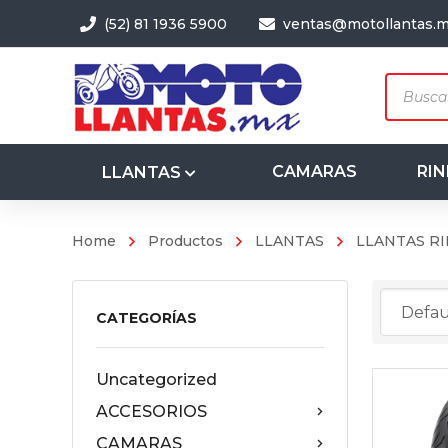
(52) 81 1936 5900
ventas@motollantas.
Produc
search
CAMARAS
RIN
LLANTAS
Home
Productos
LLANTAS
LLANTAS RI
3.50-8
4.00-8
CATEGORÍAS
Uncategorized
ACCESORIOS
CAMARAS