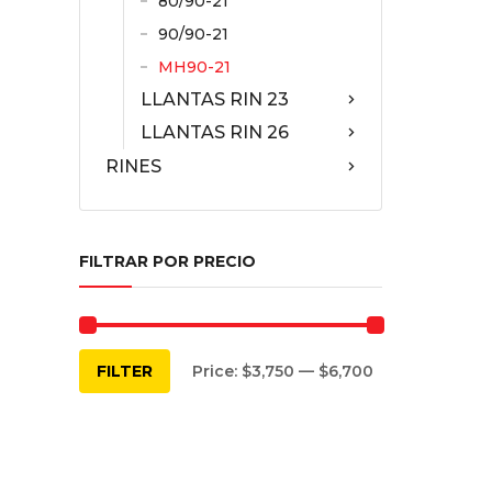
80/90-21
90/90-21
MH90-21
LLANTAS RIN 23
LLANTAS RIN 26
RINES
FILTRAR POR PRECIO
Min
Max
FILTER
Price:
$3,750
—
$6,700
price
price