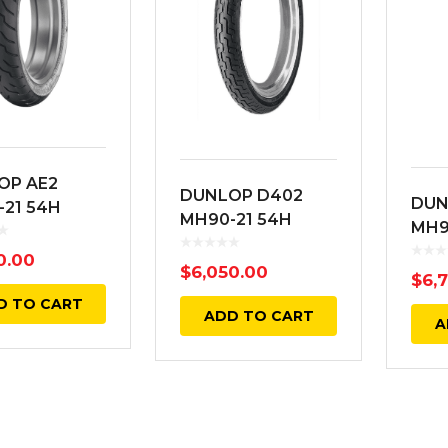
OP AE2
DUNLOP D402
DUN
21 54H
MH90-21 54H
MH9
NTERA
DELANTERA
DEL
A AMERICAN
0.00
NEGRA BIAS TL
$
6,050.00
RAY
$
6,
 2 BIAS TL
MWW
D TO CART
ADD TO CART
A