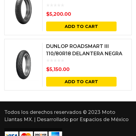
$
5,200.00
ADD TO CART
DUNLOP ROADSMART III
110/80R18 DELANTERA NEGRA
58V RADIAL TL
$
5,150.00
ADD TO CART
Todos los derechos reservados © 2023 Moto
Llantas MX. | Desarrollado por
Espacios de México