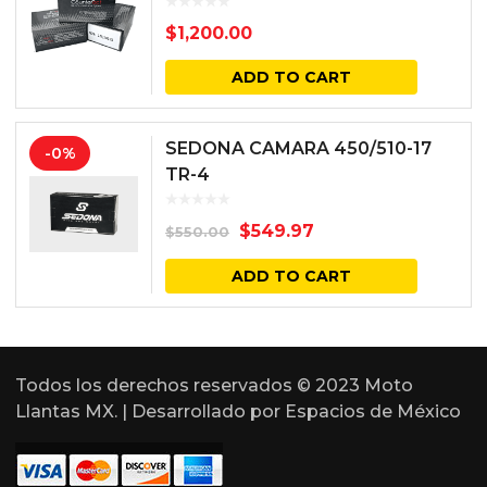
BALANCEADORAS
$
1,200.00
ADD TO CART
SEDONA CAMARA 450/510-17
-0%
TR-4
$
549.97
$
550.00
ADD TO CART
Todos los derechos reservados © 2023 Moto
Llantas MX. | Desarrollado por
Espacios de México