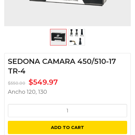
SEDONA CAMARA 450/510-17
TR-4
$
549.97
$
550.00
Ancho 120, 130
SEDONA
CAMARA
450/510-
ADD TO CART
17