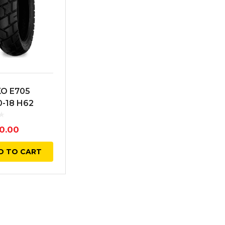
O E705
0-18 H62
ERA o
NTERA
0.00
D TO CART