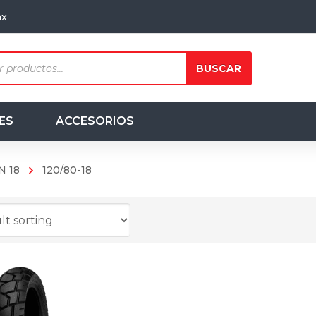
mx
ts
BUSCAR
ES
ACCESORIOS
N 18
120/80-18