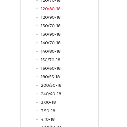
120/70-18
120/80-18
120/90-18
130/70-18
130/90-18
140/70-18
140/80-18
150/70-18
160/60-18
180/55-18
200/50-18
240/40-18
3.00-18
3.50-18
4.10-18