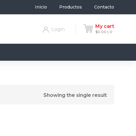
Inicio
Productos
Contacto
My cart
Login
$
0.00
0
Showing the single result