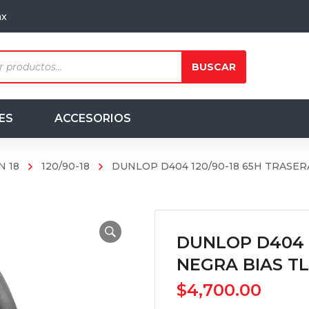
mx
ts
BUSCAR
ES
ACCESORIOS
N 18
120/90-18
DUNLOP D404 120/90-18 65H TRASER
DUNLOP D404 1
NEGRA BIAS TL
$
4,700.00