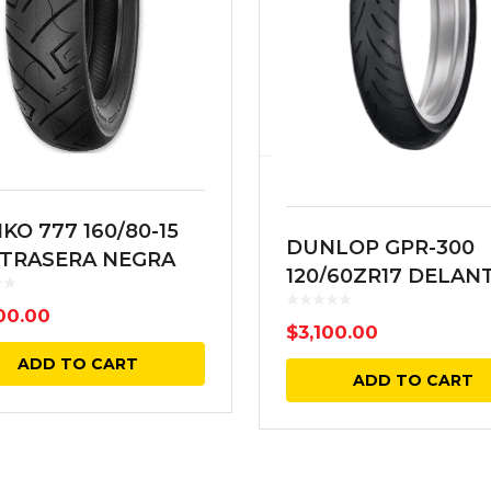
KO 777 160/80-15
DUNLOP GPR-300
 TRASERA NEGRA
120/60ZR17 DELAN
55W RADIAL TL
00.00
$
3,100.00
ADD TO CART
ADD TO CART