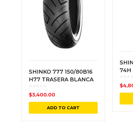
SHIN
74H
SHINKO 777 150/80B16
H77 TRASERA BLANCA
$
4,8
$
3,400.00
ADD TO CART