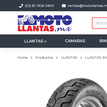
(52) 81 1936 5900
ventas@motollantas.
Produc
search
CAMARAS
RIN
LLANTAS
Home
Productos
LLANTAS
LLANTAS RI
3.50-8
4.00-8