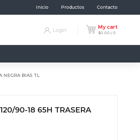
Inicio
Productos
Contacto
My cart
Login
$
0.00
0
A NEGRA BIAS TL
20/90-18 65H TRASERA