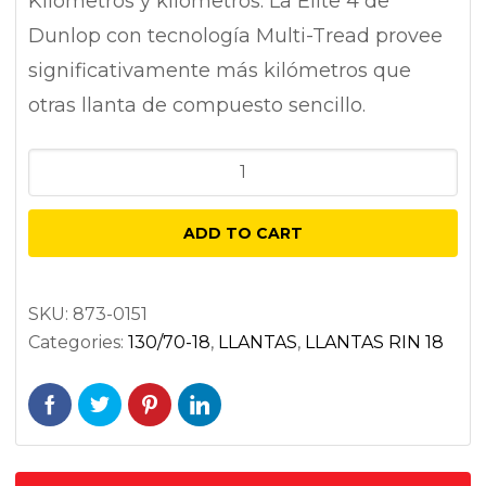
Kilómetros y kilómetros: La Elite 4 de
Dunlop con tecnología Multi-Tread provee
significativamente más kilómetros que
otras llanta de compuesto sencillo.
DUNLOP
ELITE
4
ADD TO CART
130/70R18
DELANTERA
NEGRA
SKU:
873-0151
Categories:
130/70-18
,
LLANTAS
,
LLANTAS RIN 18
63H
RADIAL
TL
quantity