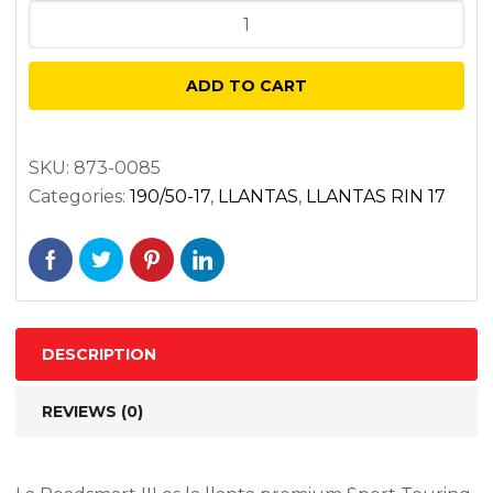
DUNLOP
ROADSMART
III
ADD TO CART
190/50ZR17
TRASERA
NEGRA
SKU:
873-0085
Categories:
190/50-17
,
LLANTAS
,
LLANTAS RIN 17
73W
RADIAL
TL
quantity
DESCRIPTION
REVIEWS (0)