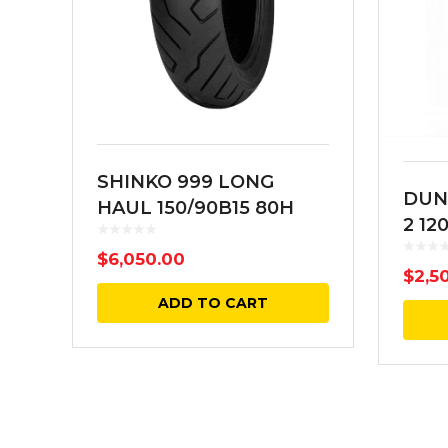
SHINKO 999 LONG
DUN
HAUL 150/90B15 80H
2 12
TRASERA NEGRA TT
56S 
$
6,050.00
$
2,5
ADD TO CART