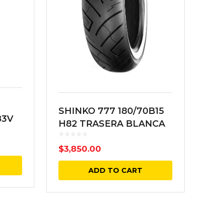
SHINKO 777 180/70B15
83V
H82 TRASERA BLANCA
$
3,850.00
ADD TO CART