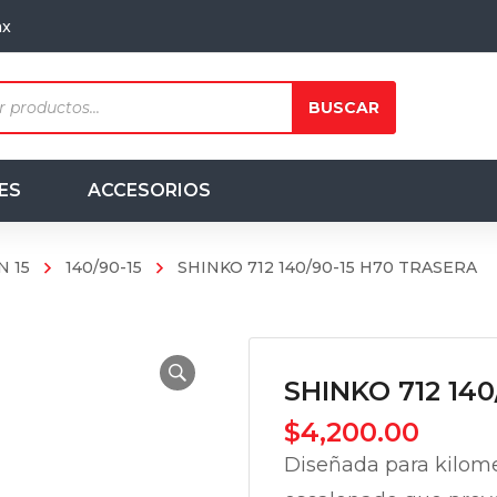
mx
ts
BUSCAR
ES
ACCESORIOS
N 15
140/90-15
SHINKO 712 140/90-15 H70 TRASERA
SHINKO 712 14
$
4,200.00
Diseñada para kilom