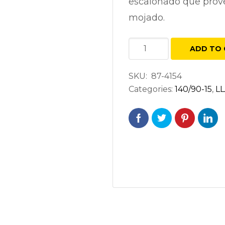
escalonado que prov
mojado.
SHINKO
ADD TO 
712
140/90-
SKU:
87-4154
15
Categories:
140/90-15
,
LL
H70
TRASERA
quantity