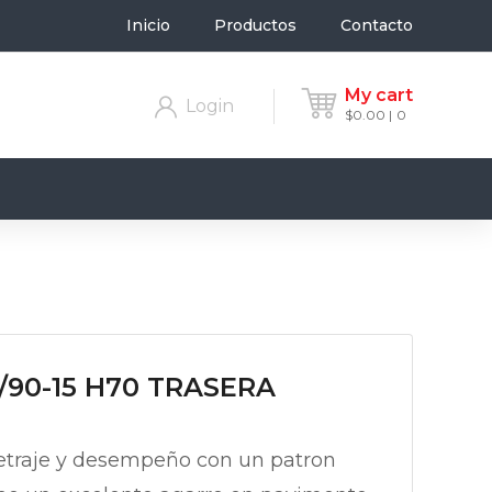
Inicio
Productos
Contacto
My cart
Login
$
0.00
0
0/90-15 H70 TRASERA
etraje y desempeño con un patron