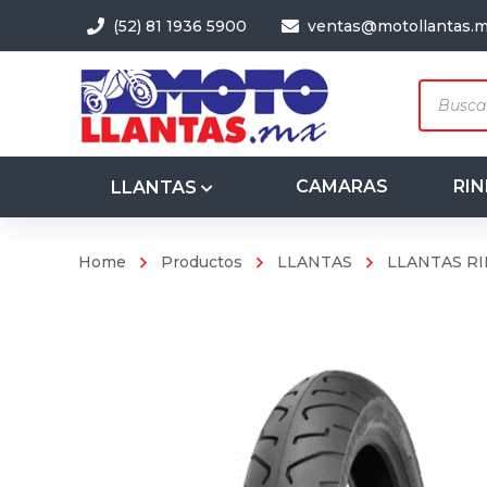
(52) 81 1936 5900
ventas@motollantas.
Produc
search
CAMARAS
RIN
LLANTAS
Home
Productos
LLANTAS
LLANTAS RI
3.50-8
4.00-8