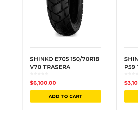
SHINKO E705 150/70R18
SHIN
V70 TRASERA
P59
DEL
$
6,100.00
$
3,1
ADD TO CART