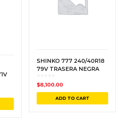
SHINKO 777 240/40R18
79V TRASERA NEGRA
71V
$
8,100.00
ADD TO CART