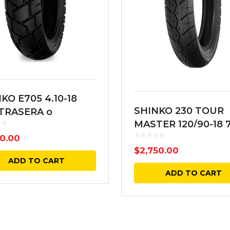
KO E705 4.10-18
SHINKO 230 TOUR
 TRASERA o
MASTER 120/90-18 
ANTERA
TRASERA NEGRA
00.00
$
2,750.00
ADD TO CART
ADD TO CART