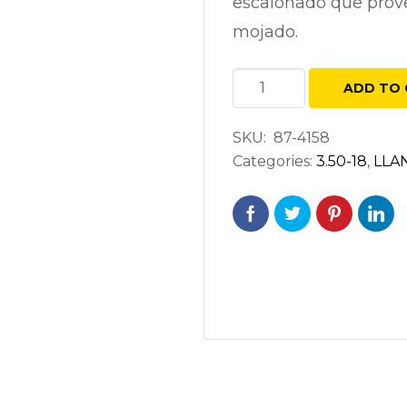
escalonado que prov
mojado.
SHINKO
ADD TO 
712
3.50-
SKU:
87-4158
18
Categories:
3.50-18
,
LLAN
H60
TRASERA
quantity