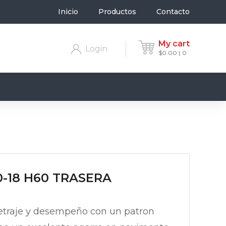
Inicio
Productos
Contacto
My cart
Login
$
0.00
0
50-18 H60 TRASERA
etraje y desempeño con un patron