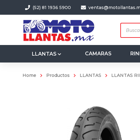
(52) 81 1936 5900
ventas@motollantas.
Produc
search
CAMARAS
RIN
LLANTAS
Home
Productos
LLANTAS
LLANTAS RI
3.50-8
4.00-8