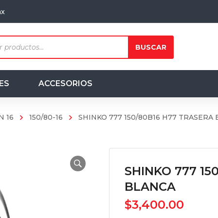
mx
ts
BUSCAR
ES
ACCESORIOS
N 16
150/80-16
SHINKO 777 150/80B16 H77 TRASERA
SHINKO 777 15
BLANCA
$
3,400.00