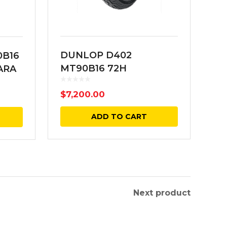
DUNLOP D402
0B16
MT90B16 72H
ARA
DELANTERA NEGRA
N
$
7,200.00
BIAS TL
ADD TO CART
Next product