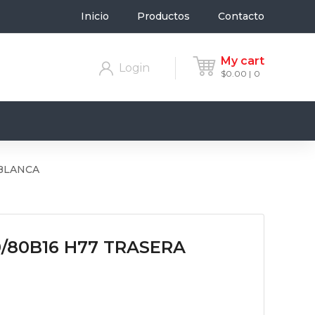
Inicio
Productos
Contacto
My cart
Login
$
0.00
0
 BLANCA
0/80B16 H77 TRASERA