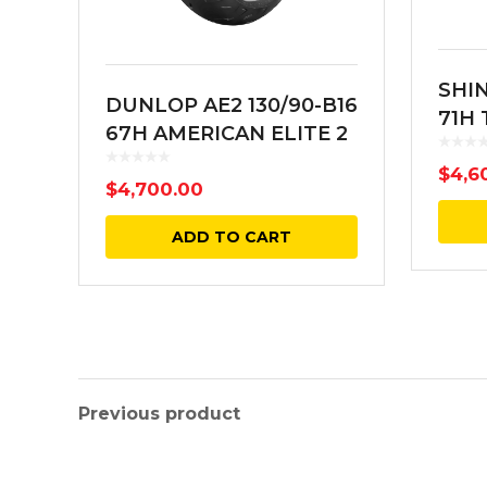
SHIN
DUNLOP AE2 130/90-B16
71H
67H AMERICAN ELITE 2
NEG
DELANTERA NEGRA
$
4,6
$
4,700.00
BIAS TL
ADD TO CART
Previous product