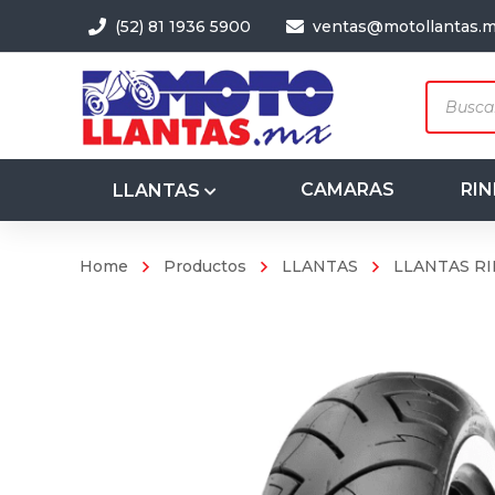
(52) 81 1936 5900
ventas@motollantas.
Produc
search
CAMARAS
RIN
LLANTAS
Home
Productos
LLANTAS
LLANTAS RI
3.50-8
4.00-8