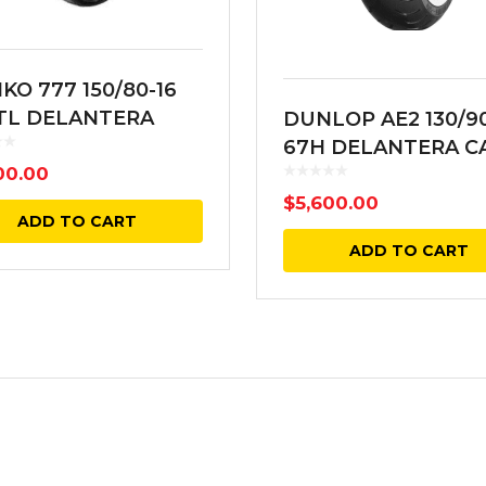
KO 777 150/80-16
 TL DELANTERA
DUNLOP AE2 130/9
RA
67H DELANTERA C
00.00
BLANCA AMERICA
$
5,600.00
ELITE 2 BIAS TL
ADD TO CART
ADD TO CART