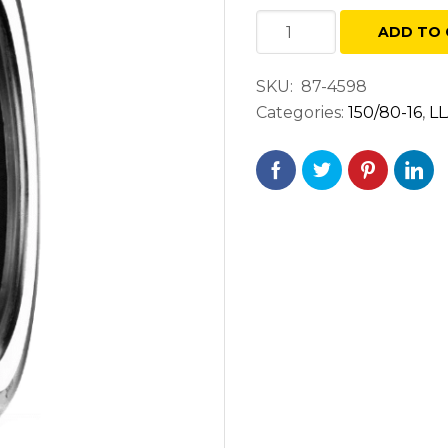
SHINKO
ADD TO 
777
150/80B16
SKU:
87-4598
H77
Categories:
150/80-16
,
L
TRASERA
BLANCA
quantity