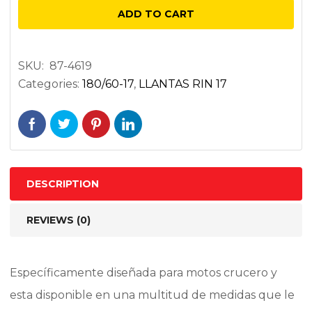
180/60B17
ADD TO CART
81V
TRASERA
NEGRA
SKU:
87-4619
Categories:
180/60-17
,
LLANTAS RIN 17
quantity
DESCRIPTION
REVIEWS (0)
Específicamente diseñada para motos crucero y
esta disponible en una multitud de medidas que le