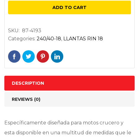
240/40R18
ADD TO CART
79V
TRASERA
NEGRA
SKU:
87-4193
Categories:
240/40-18
,
LLANTAS RIN 18
quantity
DESCRIPTION
REVIEWS (0)
Específicamente diseñada para motos crucero y
esta disponible en una multitud de medidas que le