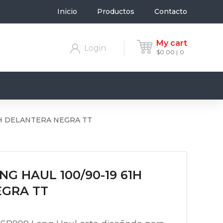
Inicio
Productos
Contacto
My cart
Login
$
0.00
0
1H DELANTERA NEGRA TT
NG HAUL 100/90-19 61H
EGRA TT