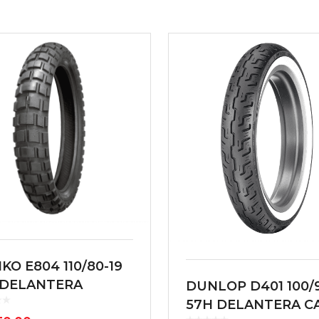
KO E804 110/80-19
 DELANTERA
DUNLOP D401 100/9
57H DELANTERA C