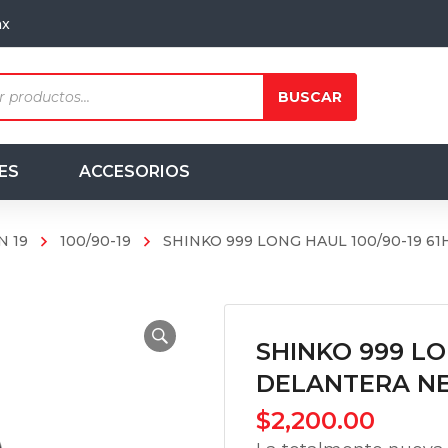
mx
ts
BUSCAR
ES
ACCESORIOS
N 19
100/90-19
SHINKO 999 LONG HAUL 100/90-19 6
SHINKO 999 LO
DELANTERA N
$
2,200.00