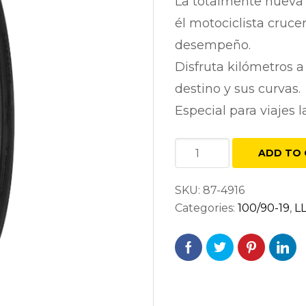
La totalmente nueva
él motociclista cruce
desempeño.
Disfruta kilómetros a
destino y sus curvas.
Especial para viajes 
SHINKO
ADD TO 
999
LONG
SKU:
87-4916
HAUL
Categories:
100/90-19
,
L
100/90-
19
61H
DELANTERA
NEGRA