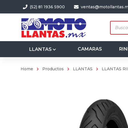
(52) 81 1936 5900
ventas@motollantas.
Produc
search
CAMARAS
RIN
LLANTAS
Home
Productos
LLANTAS
LLANTAS RI
3.50-8
4.00-8