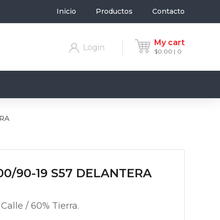
Inicio
Productos
Contacto
My cart
Login
$
0.00
0
ERA
00/90-19 S57 DELANTERA
alle / 60% Tierra.