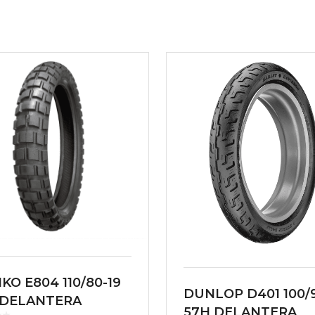
KO E804 110/80-19
DUNLOP D401 100/9
 DELANTERA
57H DELANTERA