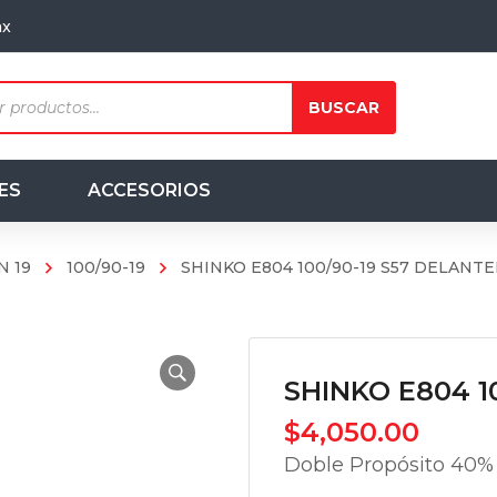
mx
ts
BUSCAR
ES
ACCESORIOS
N 19
100/90-19
SHINKO E804 100/90-19 S57 DELANT
SHINKO E804 1
$
4,050.00
Doble Propósito 40% C