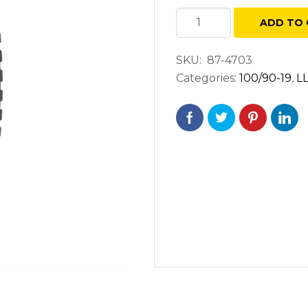
SHINKO
ADD TO 
E804
100/90-
SKU:
87-4703
19
Categories:
100/90-19
,
L
S57
DELANTERA
quantity