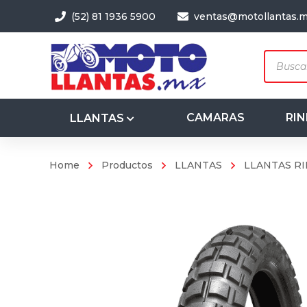
(52) 81 1936 5900
ventas@motollantas.
Produc
search
CAMARAS
RIN
LLANTAS
Home
Productos
LLANTAS
LLANTAS RI
3.50-8
4.00-8