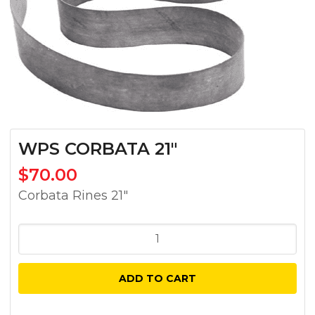
WPS CORBATA 21″
$
70.00
Corbata Rines 21″
WPS
CORBATA
21"
ADD TO CART
quantity