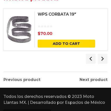
WPS CORBATA 19″
$
70.00
ADD TO CART
Previous product
Next product
Todos los derechos reservados © 2023 Moto
Llantas MX. | Desarrollado por
Espacios de México