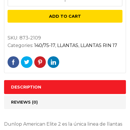
AE2
140/75R17
ADD TO CART
67V
AMERICAN
NEGRA
SKU:
873-2109
Categories:
140/75-17
,
LLANTAS
,
LLANTAS RIN 17
ELITE
2
RADIAL
TL
quantity
DESCRIPTION
REVIEWS (0)
Dunlop American Elite 2 es la única linea de llantas