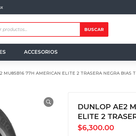
mx
ts
BUSCAR
ES
ACCESORIOS
 MU85B16 77H AMERICAN ELITE 2 TRASERA NEGRA BIAS T
DUNLOP AE2 M
ELITE 2 TRASE
$
6,300.00