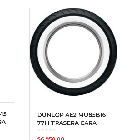
-15
DUNLOP AE2 MU85B16
RA
77H TRASERA CARA
BLANCA BIAS TL
$
6,950.00