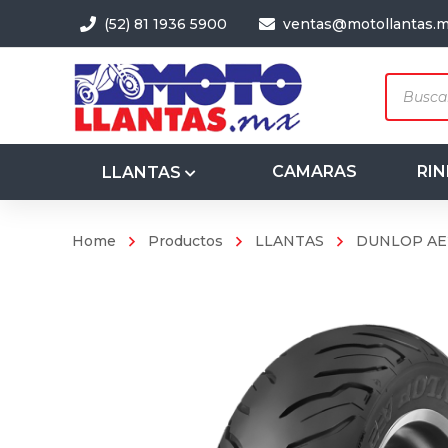
(52) 81 1936 5900
ventas@motollantas.
Produc
search
CAMARAS
RIN
LLANTAS
Home
Productos
LLANTAS
DUNLOP AE2
3.50-8
4.00-8