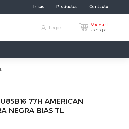
Inicio
Productos
Contacto
My cart
Login
$
0.00
0
L
U85B16 77H AMERICAN
RA NEGRA BIAS TL