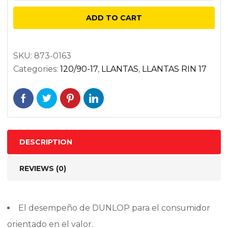
120/90-
ADD TO CART
17
64S
DELANTERA
SKU:
873-0163
Categories:
120/90-17
,
LLANTAS
,
LLANTAS RIN 17
NEGRA
BIAS
TT
quantity
DESCRIPTION
REVIEWS (0)
El desempeño de DUNLOP para el consumidor
orientado en el valor.